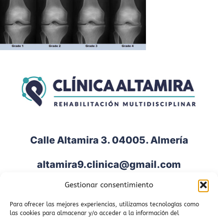
Calle Altamira 3. 04005. Almería
altamira9.clinica@gmail.com
Gestionar consentimiento
950 009 292
Para ofrecer las mejores experiencias, utilizamos tecnologías como
658 605 641
las cookies para almacenar y/o acceder a la información del