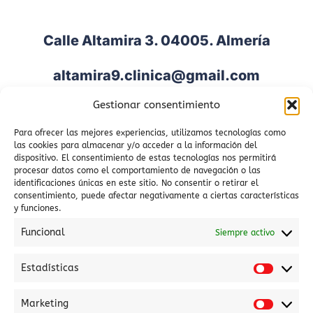
Calle Altamira 3. 04005. Almería
altamira9.clinica@gmail.com
Gestionar consentimiento
950 009 292
Para ofrecer las mejores experiencias, utilizamos tecnologías como
658 605 641
las cookies para almacenar y/o acceder a la información del
dispositivo. El consentimiento de estas tecnologías nos permitirá
procesar datos como el comportamiento de navegación o las
identificaciones únicas en este sitio. No consentir o retirar el
Lunes a Jueves: 8:00 a 22:00 –
consentimiento, puede afectar negativamente a ciertas características
y funciones.
Viernes de 8:00 a 21:00
Funcional
Siempre activo
Estadísticas
Estadí
Marketing
Marke