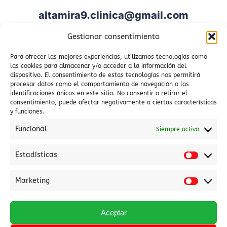
altamira9.clinica@gmail.com
Gestionar consentimiento
950 009 292
Para ofrecer las mejores experiencias, utilizamos tecnologías como
658 605 641
las cookies para almacenar y/o acceder a la información del
dispositivo. El consentimiento de estas tecnologías nos permitirá
procesar datos como el comportamiento de navegación o las
identificaciones únicas en este sitio. No consentir o retirar el
Lunes a Jueves: 8:00 a 22:00 –
consentimiento, puede afectar negativamente a ciertas características
y funciones.
Viernes de 8:00 a 21:00
Funcional
Siempre activo
Estadísticas
Estadí
Marketing
Marke
Aceptar